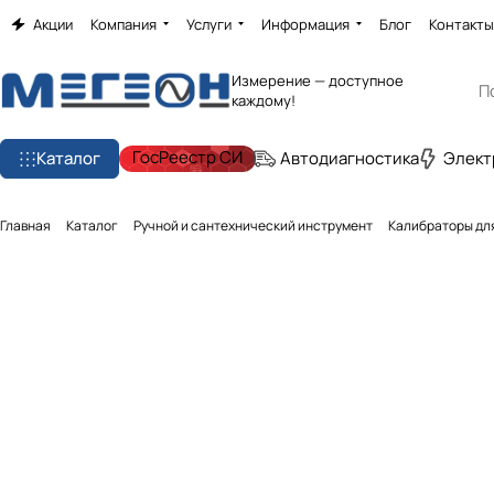
Акции
Компания
Услуги
Информация
Блог
Контакты
Измерение — доступное
каждому!
ГосРеестр СИ
Каталог
Автодиагностика
Элект
Главная
Каталог
Ручной и сантехнический инструмент
Калибраторы для