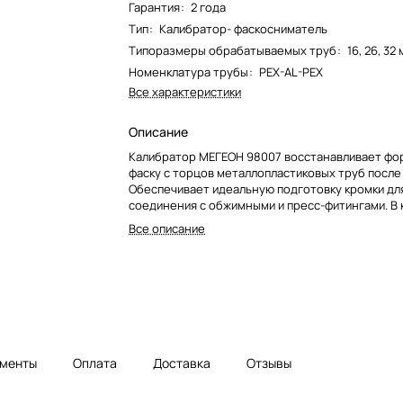
Гарантия
:
2 года
Тип
:
Калибратор- фаскосниматель
Типоразмеры обрабатываемых труб
:
16, 26, 32
Номенклатура трубы
:
PEX-AL-PEX
Все характеристики
Описание
Калибратор МЕГЕОН 98007 восстанавливает фо
фаску с торцов металлопластиковых труб после 
Обеспечивает идеальную подготовку кромки дл
соединения с обжимными и пресс-фитингами. В 
интегрированы три рабочих размера и оцинков
Все описание
менты
Оплата
Доставка
Отзывы