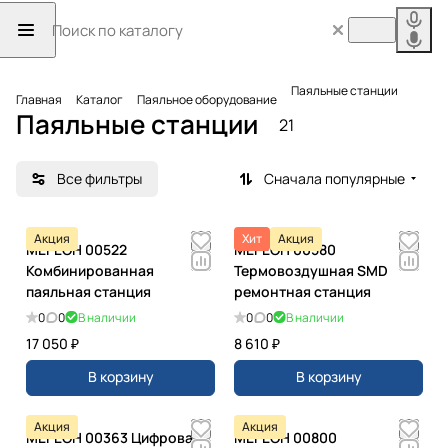
Паяльные станции
Главная
Каталог
Паяльное оборудование
Паяльные станции
21
Все фильтры
Сначала популярные
Акция
Хит
Акция
МЕГЕОН 00522
МЕГЕОН 00580
Комбинированная
Термовоздушная SMD
паяльная станция
ремонтная станция
0
0
В наличии
0
0
В наличии
17 050 ₽
8 610 ₽
В корзину
В корзину
Акция
Акция
МЕГЕОН 00363 Цифровая
МЕГЕОН 00800