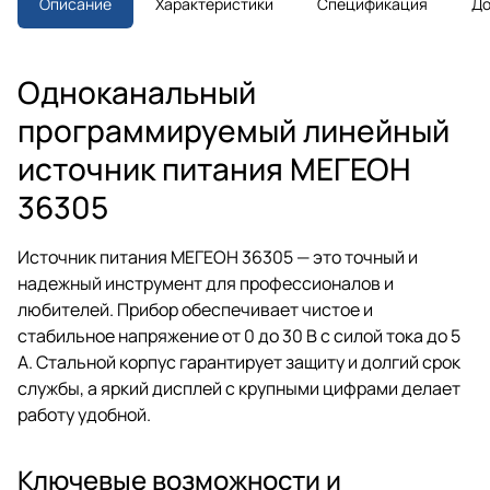
Описание
Характеристики
Спецификация
До
дисплей. Для разработки,
ремонта и исследований.
Одноканальный
программируемый линейный
источник питания МЕГЕОН
36305
Источник питания МЕГЕОН 36305 — это точный и
надежный инструмент для профессионалов и
любителей. Прибор обеспечивает чистое и
стабильное напряжение от 0 до 30 В с силой тока до 5
А. Стальной корпус гарантирует защиту и долгий срок
службы, а яркий дисплей с крупными цифрами делает
работу удобной.
Ключевые возможности и