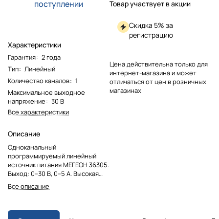
поступлении
Товар участвует в акции
Скидка 5% за
регистрацию
Характеристики
Гарантия
:
2 года
Цена действительна только для
Тип
:
Линейный
интернет-магазина и может
Количество каналов
:
1
отличаться от цен в розничных
магазинах
Максимальное выходное
напряжение
:
30 В
Все характеристики
Описание
Одноканальный
программируемый линейный
источник питания МЕГЕОН 36305.
Выход: 0–30 В, 0–5 А. Высокая
стабильность, низкий уровень
Все описание
пульсаций. Программирование 5
значений напряжения и тока,
защита от перегрузки и КЗ.
Стальной корпус, яркий ЖК-