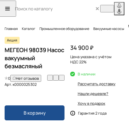
Главная
Каталог
Промышленное оборудование
Вакуумные насосы
Акция
34 900 ₽
МЕГЕОН 98039 Насос
вакуумный
Цена указана с учётом
НДС 22%
безмасляный
В наличии
0
Нет отзывов
Рассчитать доставку
Арт.
к0000025302
Нашли дешевле?
Хочу в подарок
В корзину
Гарантия 2 года