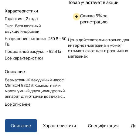
Товар участвует в акции
Характеристики
Скидка 5% за
Гарантия
:
2 года
регистрацию
Тип
:
Безмасляный,
двухцилиндровый
Напряжение питания
:
230 В - 50
Цена действительна только для
Гц
интернет-магазина и может
отличаться от цен в розничных
Предельный вакуум
:
- 92 кПа
магазинах
Все характеристики
Описание
Безмасляный вакуумный насос
МЕГЕОН 98039. Компактный и
малошумный двухцилиндровый
аппарат для откачки воздуха с
разряжением до 92 кПа.
Все описание
Идеален для упаковки, пропитки
и лабораторных работ. Низкое
энергопотребление и защита от
перегрева.
Описание
Характеристики
Спецификация
До