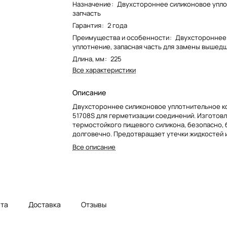
Назначение
:
Двухстороннее силиконовое упло
запчасть
Гарантия
:
2 года
Преимущества и особенности
:
Двухстороннее
уплотнение, запасная часть для замены вышедш
Длина, мм
:
225
Все характеристики
Описание
Двухстороннее силиконовое уплотнительное 
51708S для герметизации соединений. Изготовл
термостойкого пищевого силикона, безопасно, б
долговечно. Предотвращает утечки жидкостей и
оборудовании.
Все описание
та
Доставка
Отзывы