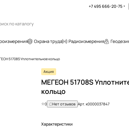
+7 495 666-20-75
роизмерения
Охрана труда
Радиоизмерения
Геодези
ГЕОН 51708S Уплотнительное кольцо
Акция
МЕГЕОН 51708S Уплотнит
кольцо
0
Нет отзывов
Арт.
к0000037847
Характеристики