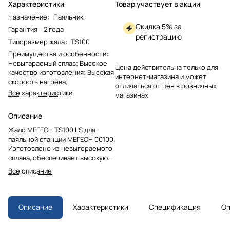
Характеристики
Товар участвует в акции
Назначение
:
Паяльник
Скидка 5% за
Гарантия
:
2 года
регистрацию
Типоразмер жала
:
TS100
Преимущества и особенности
:
Невыгараемый сплав; Высокое
Цена действительна только для
качество изготовления; Высокая
интернет-магазина и может
скорость нагрева;
отличаться от цен в розничных
Все характеристики
магазинах
Описание
Жало МЕГЕОН TS100ILS для
паяльной станции МЕГЕОН 00100.
Изготовлено из невыгораемого
сплава, обеспечивает высокую
скорость нагрева и
Все описание
долговечность. Компактное и
мощное.
Описание
Характеристики
Спецификация
Оп