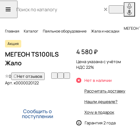
МЕГЕОН 
Главная
Каталог
Паяльное оборудование
Жала и насадки
Акция
4 580 ₽
МЕГЕОН TS100ILS
Жало
Цена указана с учётом
НДС 22%
0
Нет отзывов
Нет в наличии
Арт.
к0000020122
Рассчитать доставку
Нашли дешевле?
Сообщить о
Хочу в подарок
поступлении
Гарантия 2 года