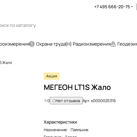
+7 495 666-20-75
роизмерения
Охрана труда
Радиоизмерения
Геодези
S Жало
Акция
МЕГЕОН LT1S Жало
0
Нет отзывов
Арт.
к0000025316
Характеристики
Назначение
:
Паяльник