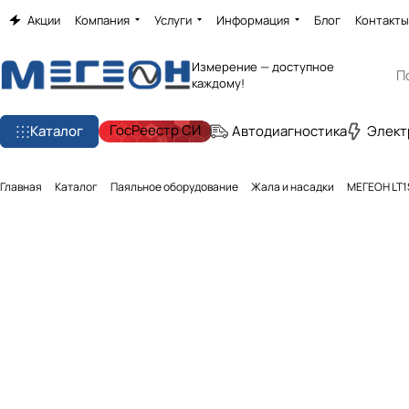
Акции
Компания
Услуги
Информация
Блог
Контакты
Измерение — доступное
каждому!
ГосРеестр СИ
Каталог
Автодиагностика
Элект
Главная
Каталог
Паяльное оборудование
Жала и насадки
МЕГЕОН LT1