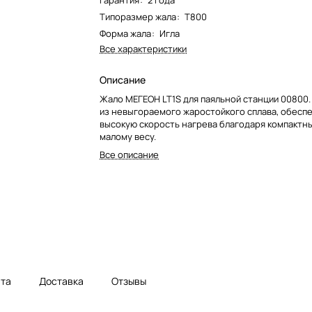
Гарантия
:
2 года
Типоразмер жала
:
T800
Форма жала
:
Игла
Все характеристики
Описание
Жало МЕГЕОН LT1S для паяльной станции 00800
из невыгораемого жаростойкого сплава, обесп
высокую скорость нагрева благодаря компактн
малому весу.
Все описание
та
Доставка
Отзывы