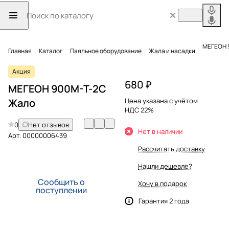
МЕГЕОН 
Главная
Каталог
Паяльное оборудование
Жала и насадки
Акция
680 ₽
МЕГЕОН 900M-T-2C
Жало
Цена указана с учётом
НДС 22%
0
Нет отзывов
Нет в наличии
Арт.
00000006439
Рассчитать доставку
Нашли дешевле?
Сообщить о
Хочу в подарок
поступлении
Гарантия 2 года