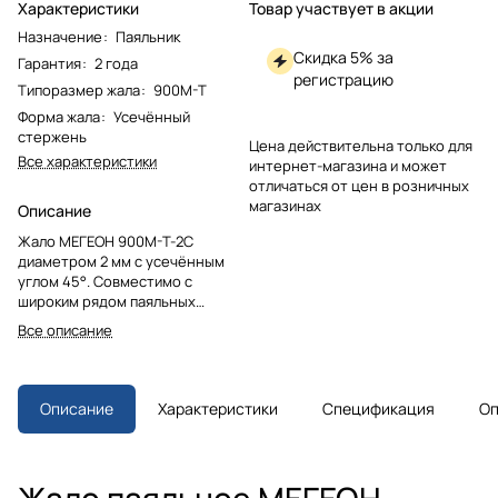
Характеристики
Товар участвует в акции
Назначение
:
Паяльник
Скидка 5% за
Гарантия
:
2 года
регистрацию
Типоразмер жала
:
900М-Т
Форма жала
:
Усечённый
стержень
Цена действительна только для
Все характеристики
интернет-магазина и может
отличаться от цен в розничных
магазинах
Описание
Жало МЕГЕОН 900M-T-2C
диаметром 2 мм с усечённым
углом 45°. Совместимо с
широким рядом паяльных
станций. Изготовлено из
Все описание
невыгораемого сплава с
высокой точностью. В комплекте
1 шт.
Описание
Характеристики
Спецификация
Оп
Жало паяльное МЕГЕОН