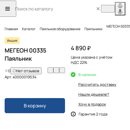
МЕГЕОН 00335
Главная
Каталог
Паяльное оборудование
Паяльники
Акция
4 890 ₽
МЕГЕОН 00335
Паяльник
Цена указана с учётом
НДС 22%
0
Нет отзывов
В наличии
Арт.
к0000019534
Рассчитать доставку
Нашли дешевле?
Хочу в подарок
В корзину
Гарантия 2 года