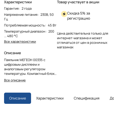
Характеристики
Товар участвует в акции
Гарантия
:
2 года
Скидка 5% за
Напряжение питания
:
230В, 50
регистрацию
Гц
Потребляемая мощность
:
45 Вт
Температурный диапазон
:
200
Цена действительна только для
... 480 °С
интернет-магазина и может
Все характеристики
отличаться от цен в розничных
магазинах
Описание
Паяльник МЕГЕОН 00335 с
цифровым дисплеем и
аналоговым регулятором
температуры. Компактный блок
управления, мягкий провод и
Все описание
антистатическая защита.
Автоматическое поддержание
температуры и быстрый
прогрев. Совместим с широким
Описание
Характеристики
Спецификация
До
рядом сменных жал типа 900М-
Т. В комплекте подставка и губка
для чистки.