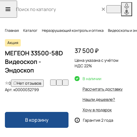
Главная
Каталог
Неразрушающий контроль и оптика
Видеоскопы и э
Акция
37 500 ₽
МЕГЕОН 33500-58D
Видеоскоп -
Цена указана с учётом
НДС 22%
Эндоскоп
В наличии
0
Нет отзывов
Рассчитать доставку
Арт.
к0000032799
Нашли дешевле?
Хочу в подарок
В корзину
Гарантия 2 года