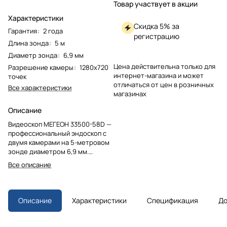
Товар участвует в акции
Характеристики
Скидка 5% за
Гарантия
:
2 года
регистрацию
Длина зонда
:
5 м
Диаметр зонда
:
6,9 мм
Цена действительна только для
Разрешение камеры
:
1280х720
интернет-магазина и может
точек
отличаться от цен в розничных
Все характеристики
магазинах
Описание
Видеоскоп МЕГЕОН 33500-58D —
профессиональный эндоскоп с
двумя камерами на 5-метровом
зонде диаметром 6,9 мм.
Оснащен 5-дюймовым HD-
Все описание
дисплеем, записью фото и видео
на карту памяти 32 Гб, яркой
светодиодной подсветкой и
защитой IP67. Автономное
Описание
Характеристики
Спецификация
До
питание и ударопрочный кейс.