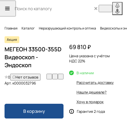
Главная
Каталог
Неразрушающий контроль и оптика
Видеоскопы и э
Акция
69 810 ₽
МЕГЕОН 33500-355D
Видеоскоп -
Цена указана с учётом
НДС 22%
Эндоскоп
В наличии
0
Нет отзывов
Рассчитать доставку
Арт.
к0000032796
Нашли дешевле?
Хочу в подарок
В корзину
Гарантия 2 года