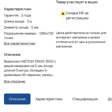
Товар участвует в акции
Характеристики
Скидка 5% за
Гарантия
:
2 года
регистрацию
Длина зонда
:
3 м
Диаметр зонда
:
5 мм
Цена действительна только для
Разрешение камеры
:
1280х720
интернет-магазина и может
точек
отличаться от цен в розничных
Все характеристики
магазинах
Описание
Видеоскоп МЕГЕОН 33500-355D с
двумя камерами на 5-мм зонде
длиной 3 метра. Оснащен 5-
дюймовым HD-экраном, записью
фото и видео на карту памяти 32
Все описание
Гб и яркой светодиодной
подсветкой. Незаменим для
осмотра скрытых полостей в
быту и на производстве.
Описание
Характеристики
Спецификация
До