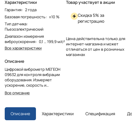
Характеристики
Товар участвует в акции
Гарантия
:
2 года
Скидка 5% за
Базовая погрешность
:
±10 %
регистрацию
Тип датчика
:
Пьезоэлектрический
Диапазон измерения
Цена действительна только для
виброускорения
:
0,1 … 199,9 м/с²
интернет-магазина и может
Все характеристики
отличаться от цен в розничных
магазинах
Описание
Цифровой виброметр МЕГЕОН
09632 для контроля вибрации
оборудования. Измеряет
ускорение, скорость и
амплитуду смещения. Оснащен
Все описание
цветным дисплеем, функцией
графической визуализации и
сохранения данных. Имеет два
частотных диапазона, два
Описание
Характеристики
Спецификация
До
наконечника в комплекте и
питание от батареек.