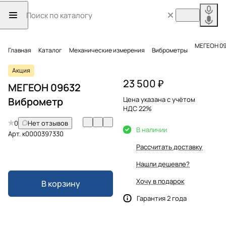
МЕГЕОН 09
Главная
Каталог
Механические измерения
Виброметры
Акция
23 500 ₽
МЕГЕОН 09632
Виброметр
Цена указана с учётом
НДС 22%
0
Нет отзывов
В наличии
Арт.
к0000397330
Рассчитать доставку
Нашли дешевле?
Хочу в подарок
В корзину
Гарантия 2 года