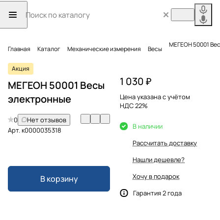
МЕГЕОН 50001 Ве
Главная
Каталог
Механические измерения
Весы
Акция
1 030 ₽
МЕГЕОН 50001 Весы
электронные
Цена указана с учётом
НДС 22%
0
Нет отзывов
В наличии
Арт.
к0000035318
Рассчитать доставку
Нашли дешевле?
Хочу в подарок
В корзину
Гарантия 2 года