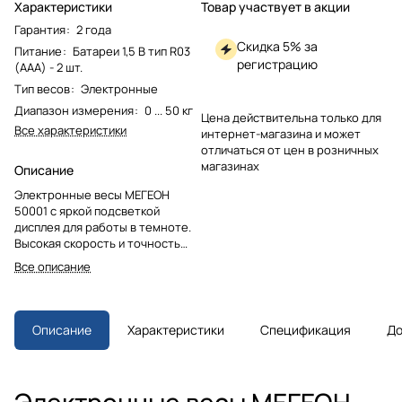
Характеристики
Товар участвует в акции
Гарантия
:
2 года
Скидка 5% за
Питание
:
Батареи 1,5 В тип R03
регистрацию
(ААА) - 2 шт.
Тип весов
:
Электронные
Диапазон измерения
:
0 ... 50 кг
Цена действительна только для
Все характеристики
интернет-магазина и может
отличаться от цен в розничных
магазинах
Описание
Электронные весы МЕГЕОН
50001 с яркой подсветкой
дисплея для работы в темноте.
Высокая скорость и точность
взвешивания, автоматическая
Все описание
калибровка, 4 единицы
измерения. Компактный и
удобный помощник для дома и
профессиональных задач.
Описание
Характеристики
Спецификация
До
Электронные весы МЕГЕОН