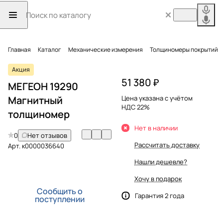
Главная
Каталог
Механические измерения
Толщиномеры покрытий
Акция
51 380 ₽
МЕГЕОН 19290
Магнитный
Цена указана с учётом
НДС 22%
толщиномер
Нет в наличии
0
Нет отзывов
Рассчитать доставку
Арт.
к0000036640
Нашли дешевле?
Хочу в подарок
Сообщить о
Гарантия 2 года
поступлении