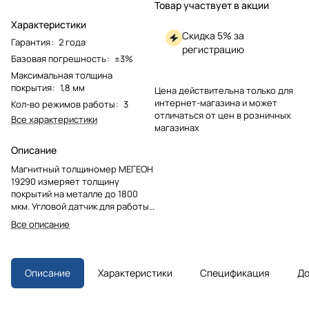
Товар участвует в акции
Характеристики
Скидка 5% за
Гарантия
:
2 года
регистрацию
Базовая погрешность
:
±3%
Максимальная толщина
покрытия
:
1,8 мм
Цена действительна только для
интернет-магазина и может
Кол-во режимов работы
:
3
отличаться от цен в розничных
Все характеристики
магазинах
Описание
Магнитный толщиномер МЕГЕОН
19290 измеряет толщину
покрытий на металле до 1800
мкм. Угловой датчик для работы
на кромках, три режима
Все описание
измерений и память на 15
результатов. В комплекте
калибровочные эталоны и кейс.
Описание
Характеристики
Спецификация
До