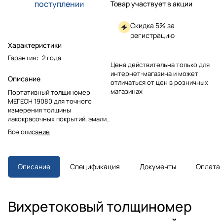
поступлении
Товар участвует в акции
Скидка 5% за
регистрацию
Характеристики
Гарантия
:
2 года
Цена действительна только для
интернет-магазина и может
Описание
отличаться от цен в розничных
магазинах
Портативный толщиномер
МЕГЕОН 19080 для точного
измерения толщины
лакокрасочных покрытий, эмали
и пластика на металлических
Все описание
поверхностях. Работает без
повреждения слоя. Компактный
корпус, автоматическая
калибровка и выбор единиц
Описание
Спецификация
Документы
Оплата
измерения. Незаменим для
профессионального и бытового
применения.
Вихретоковый толщиномер