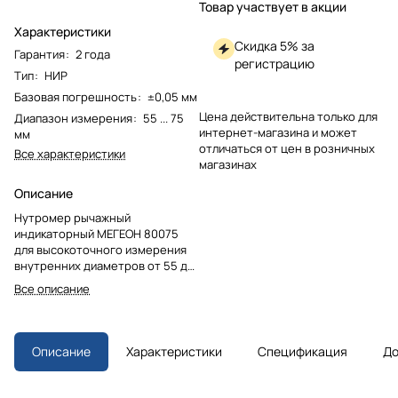
Товар участвует в акции
Характеристики
Скидка 5% за
Гарантия
:
2 года
регистрацию
Тип
:
НИР
Базовая погрешность
:
±0,05 мм
Цена действительна только для
Диапазон измерения
:
55 ... 75
интернет-магазина и может
мм
отличаться от цен в розничных
Все характеристики
магазинах
Описание
Нутромер рычажный
индикаторный МЕГЕОН 80075
для высокоточного измерения
внутренних диаметров от 55 до
75 мм. Оснащен индикатором
Все описание
часового типа с ценой деления
0,01 мм. Новая ножничная
конструкция обеспечивает
быстрое получение результатов
Описание
Характеристики
Спецификация
До
и интуитивное управление. В
комплекте ударопрочный
футляр.