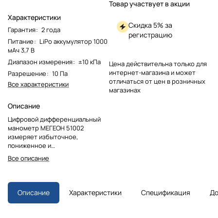
Товар участвует в акции
Характеристики
Скидка 5% за
Гарантия
:
2 года
регистрацию
Питание
:
LiPo аккумулятор 1000
мАч 3,7 В
Диапазон измерения
:
±10 кПа
Цена действительна только для
интернет-магазина и может
Разрешение
:
10 Па
отличаться от цен в розничных
Все характеристики
магазинах
Описание
Цифровой дифференциальный
манометр МЕГЕОН 51002
измеряет избыточное,
пониженное и
дифференциальное давление.
Все описание
Функции удержания данных,
фиксации мин./макс. значений и
подключения к ПК через USB-
порт. Большой дисплей, 13
Описание
Характеристики
Спецификация
До
единиц измерения,
автоотключение. В комплекте
кейс, кабель и ПО.