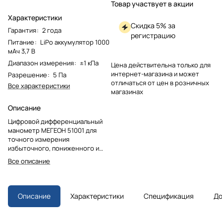
Товар участвует в акции
Характеристики
Скидка 5% за
Гарантия
:
2 года
регистрацию
Питание
:
LiPo аккумулятор 1000
мАч 3,7 В
Диапазон измерения
:
±1 кПа
Цена действительна только для
интернет-магазина и может
Разрешение
:
5 Па
отличаться от цен в розничных
Все характеристики
магазинах
Описание
Цифровой дифференциальный
манометр МЕГЕОН 51001 для
точного измерения
избыточного, пониженного и
дифференциального давлений.
Все описание
Функции удержания данных,
фиксации мин./макс. значений и
подключения к ПК. Измеряет
давление в 13 единицах,
Описание
Характеристики
Спецификация
До
оснащен USB-портом и ПО.
Подходит для контроля расхода
газов и загрязнения фильтров.