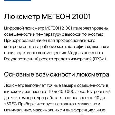
значения. Оснащён подсветкой
дисплея и функцией записи
данных.
Люксметр МЕГЕОН 21001
Цифровой люксметр МЕГЕОН 21001 измеряет уровень
освещенности и температуру с высокой точностью.
Прибор предназначен для профессионального
контроля света на рабочих местах, в офисах, школах и
производственных помещениях. Модель внесена в
Государственный реестр средств измерений (ГРСИ).
Основные возможности люксметра
Люксметр выполняет точные замеры освещенности в
широком диапазоне от 10 до 100 000 люкс. Встроенный
датчик температуры работает в диапазоне от -10 до
+50 °C. Прибор фиксирует не только текущие, но и
минимальные, максимальные и дифференциальные