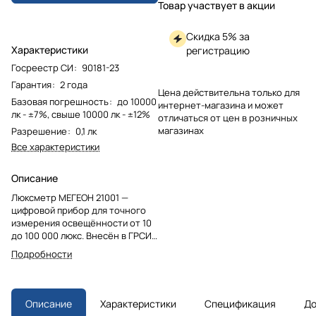
Товар участвует в акции
Скидка 5% за
Характеристики
регистрацию
Госреестр СИ
:
90181-23
Гарантия
:
2 года
Цена действительна только для
Базовая погрешность
:
до 10000
интернет-магазина и может
лк - ±7%, свыше 10000 лк - ±12%
отличаться от цен в розничных
магазинах
Разрешение
:
0,1 лк
Все характеристики
Описание
Люксметр МЕГЕОН 21001 —
цифровой прибор для точного
измерения освещённости от 10
до 100 000 люкс. Внесён в ГРСИ.
Идеален для аттестации
Подробности
рабочих мест, контроля
освещения в офисах, школах и на
производстве. Измеряет
дифференциальные,
Описание
Характеристики
Спецификация
До
максимальные и минимальные