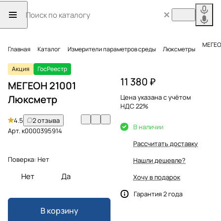
МЕГЕО
Главная
Каталог
Измерители параметров среды
Люксметры
Акция
ГосРеестр
11 380 ₽
МЕГЕОН 21001
Люксметр
Цена указана с учётом
НДС 22%
4.5
2 отзыва
В наличии
Арт.
к0000395914
Рассчитать доставку
Поверка:
Нет
Нашли дешевле?
Нет
Да
Хочу в подарок
Гарантия 2 года
В корзину