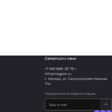
Связаться с нами
+7 495 666-20-75
info@megeon.ru
г. Москва, ул. Сельскохозяйственная,
17к1
Подписаться
на новости и акции