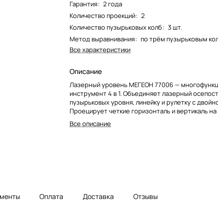
Гарантия
:
2 года
Количество проекций
:
2
Количество пузырьковых колб
:
3 шт.
Метод выравнивания
:
по трём пузырьковым ко
Все характеристики
Описание
Лазерный уровень МЕГЕОН 77006 — многофунк
инструмент 4 в 1. Объединяет лазерный осепос
пузырьковых уровня, линейку и рулетку с двойн
Проецирует четкие горизонталь и вертикаль на
до 15 метров. Компактный и надежный помощник
Все описание
разметки в строительстве и ремонте.
менты
Оплата
Доставка
Отзывы