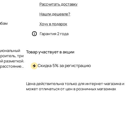
Рассчитать доставку
Нашли дешевле?
лбам
Хочу в подарок
Гарантия 2 года
циональный
Товар участвует в акции
троитель, три
ой разметкой.
Скидка 5% за регистрацию
 расстояние
 для точной
Цена действительна только для интернет-магазина и
может отличаться от цен в розничных магазинах