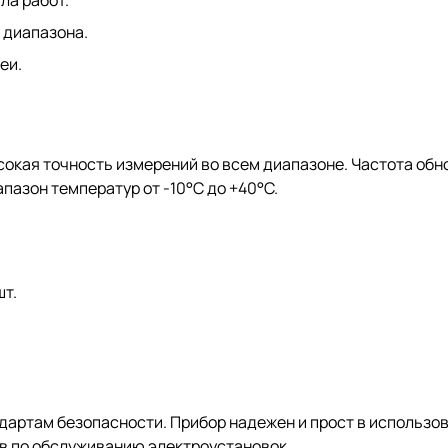
 диапазона.
еи.
сокая точность измерений во всем диапазоне. Частота обно
пазон температур от -10°C до +40°C.
шт.
ртам безопасности. Прибор надежен и прост в использов
в по обслуживанию электроустановок.