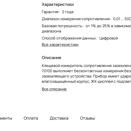
Характеристики
Гарантия
:
2 года
Диапазон измерения сопротивления
:
0,01 ... 5
Базовая погрешность
:
от 1% до 25% в зависим
диапазона
Способ отображения данных
:
Цифровой
Все характеристики
Описание
Клещевой измеритель сопротивления заземле
70100 выполняет бесконтактные измерения бе
заземляющего устройства. Прибор имеет удар
влагозащищённый корпус, ЖК-дисплей с подсвет
для сохранения тестов и звуковое оповещение.
Все описание
автономном питании.
менты
Оплата
Доставка
Отзывы