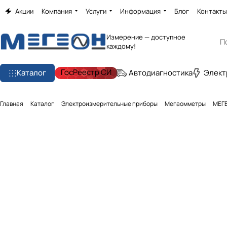
Акции
Компания
Услуги
Информация
Блог
Контакты
Измерение — доступное
каждому!
ГосРеестр СИ
Каталог
Автодиагностика
Элект
Главная
Каталог
Электроизмерительные приборы
Мегаомметры
МЕГЕ