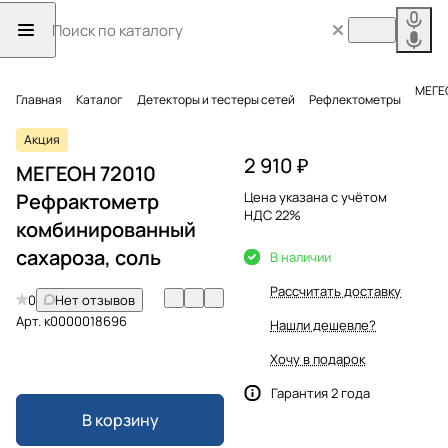
МЕГЕО
Главная
Каталог
Детекторы и тестеры сетей
Рефлектометры
Акция
2 910 ₽
МЕГЕОН 72010
Рефрактометр
Цена указана с учётом
НДС 22%
комбинированный
сахароза, соль
В наличии
Рассчитать доставку
0
Нет отзывов
Арт.
к0000018696
Нашли дешевле?
Хочу в подарок
Гарантия 2 года
В корзину