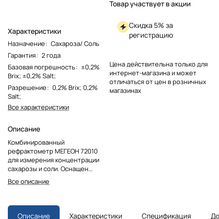
Товар участвует в акции
Скидка 5% за
Характеристики
регистрацию
Назначение
:
Сахароза/ Соль
Гарантия
:
2 года
Цена действительна только для
Базовая погрешность
:
±0,2%
интернет-магазина и может
Brix; ±0,2% Salt;
отличаться от цен в розничных
Разрешение
:
0,2% Brix; 0,2%
магазинах
Salt;
Все характеристики
Описание
Комбинированный
рефрактометр МЕГЕОН 72010
для измерения концентрации
сахарозы и соли. Оснащен
системой ATC для точных
Все описание
показаний в широком
температурном диапазоне.
Работает без источника
питания, прочный алюминиевый
Описание
Характеристики
Спецификация
До