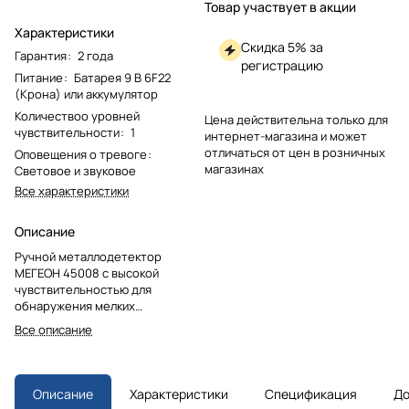
Товар участвует в акции
Характеристики
Скидка 5% за
Гарантия
:
2 года
регистрацию
Питание
:
Батарея 9 В 6F22
(Крона) или аккумулятор
Количествоо уровней
Цена действительна только для
чувствительности
:
1
интернет-магазина и может
отличаться от цен в розничных
Оповещения о тревоге
:
магазинах
Световое и звуковое
Все характеристики
Описание
Ручной металлодетектор
МЕГЕОН 45008 с высокой
чувствительностью для
обнаружения мелких
металлических предметов.
Все описание
Определяет размер и
расстояние до объекта по
частоте звукового сигнала.
Эргономичный, со световым и
Описание
Характеристики
Спецификация
До
звуковым оповещением.