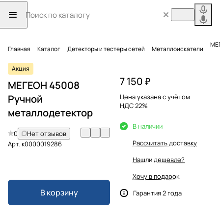
МЕГ
Главная
Каталог
Детекторы и тестеры сетей
Металлоискатели
Акция
7 150 ₽
МЕГЕОН 45008
Ручной
Цена указана с учётом
НДС 22%
металлодетектор
В наличии
0
Нет отзывов
Рассчитать доставку
Арт.
к0000019286
Нашли дешевле?
Хочу в подарок
В корзину
Гарантия 2 года