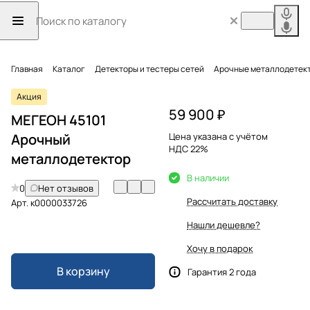
Главная
Каталог
Детекторы и тестеры сетей
Арочные металлодетек
Акция
59 900 ₽
МЕГЕОН 45101
Арочный
Цена указана с учётом
НДС 22%
металлодетектор
В наличии
0
Нет отзывов
Рассчитать доставку
Арт.
к0000033726
Нашли дешевле?
Хочу в подарок
В корзину
Гарантия 2 года