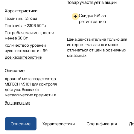
Товар участвует в акции
Характеристики
Скидка 5% за
Гарантия
:
2 года
регистрацию
Питание
:
~230В 50Гц
Потребляемая мощность
:
менее 30 Вт
Цена действительна только для
интернет-магазина и может
Количествоо уровней
отличаться от цен в розничных
чувствительности
:
99
магазинах
Все характеристики
Описание
Арочный металлодетектор
МЕГЕОН 45101 для контроля
доступа. Выявляет
металлические предметы в
одежде и обуви. Пропускная
Все описание
способность — до 60 человек в
минуту. Настройка
чувствительности (1–99) и
частотного канала для
Описание
Характеристики
Спецификация
До
групповой работы до 16
устройств.