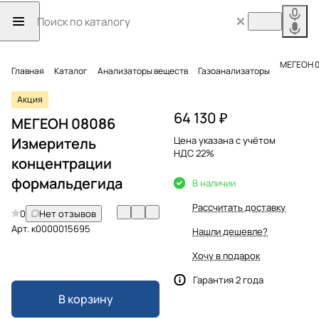
МЕГЕОН 0
Главная
Каталог
Анализаторы веществ
Газоанализаторы
Акция
64 130 ₽
МЕГЕОН 08086
Измеритель
Цена указана с учётом
НДС 22%
концентрации
формальдегида
В наличии
Рассчитать доставку
0
Нет отзывов
Арт.
к0000015695
Нашли дешевле?
Хочу в подарок
Гарантия 2 года
В корзину