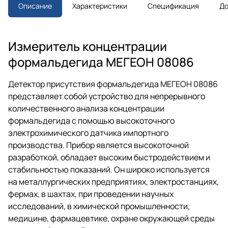
разрешением 0,01 ppm. Оснащен
Описание
Характеристики
Спецификация
До
визуальной и звуковой
сигнализацией, встроенным
термометром и автономным
питанием. Идеален для
Измеритель концентрации
промышленности, медицины и
экологического мониторинга.
формальдегида МЕГЕОН 08086
Детектор присутствия формальдегида МЕГЕОН 08086
представляет собой устройство для непрерывного
количественного анализа концентрации
формальдегида с помощью высокоточного
электрохимического датчика импортного
производства. Прибор является высокоточной
разработкой, обладает высоким быстродействием и
стабильностью показаний. Он широко используется
на металлургических предприятиях, электростанциях,
фермах, в шахтах, при проведении научных
исследований, в химической промышленности,
медицине, фармацевтике, охране окружающей среды