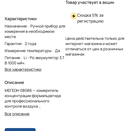
Товар участвует в акции
Скидка 5% за
Характеристики
регистрацию
Назначение
:
Ручной прибор для
измерения в необходимом
месте
Цена действительна только для
Гарантия
:
2 года
интернет-магазина и может
отличаться от цен в розничных
Измерение температуры
:
Да
магазинах
Питание
:
Li - Po аккумулятор 3,7
В 1000 мАч
Все характеристики
Описание
МЕГЕОН 08086 — измеритель
концентрации формальдегида
для профессионального
контроля воздуха.
Высокоточный
Все описание
электрохимический датчик
обеспечивает непрерывный
анализ в диапазоне 0–5 ppm с