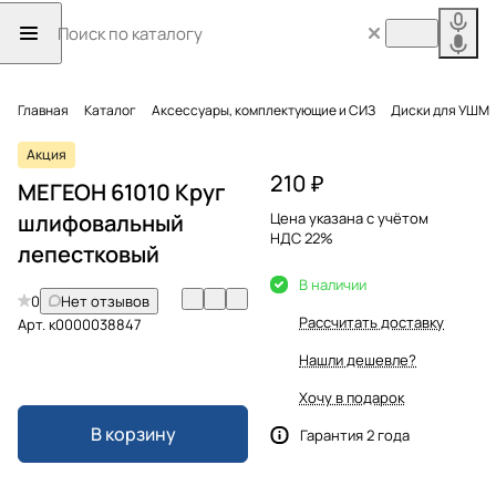
Главная
Каталог
Аксессуары, комплектующие и СИЗ
Диски для УШМ
Акция
210 ₽
МЕГЕОН 61010 Круг
шлифовальный
Цена указана с учётом
НДС 22%
лепестковый
В наличии
0
Нет отзывов
Рассчитать доставку
Арт.
к0000038847
Нашли дешевле?
Хочу в подарок
В корзину
Гарантия 2 года