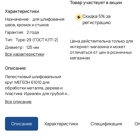
Товар участвует в акции
Характеристики
Скидка 5% за
Назначение
:
для шлифования
регистрацию
швов, кромок и стыков
Гарантия
:
2 года
Тип
:
Type-29 (ГОСТ КЛТ-2)
Цена действительна только для
интернет-магазина и может
Диаметр
:
125 мм
отличаться от цен в розничных
Все характеристики
магазинах
Описание
Лепестковый шлифовальный
круг МЕГЕОН 61010 для
обработки металла, дерева и
пластика. Идеален для грубой и
финишной зачистки, подготовки
Все описание
поверхностей под покраску.
Низкий шум и нагрев,
длительный срок службы.
Описание
Характеристики
Спецификация
Оп