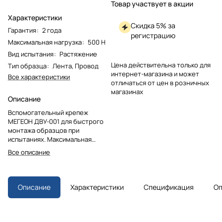
Товар участвует в акции
Характеристики
Скидка 5% за
Гарантия
:
2 года
регистрацию
Максимальная нагрузка
:
500 Н
Вид испытания
:
Растяжение
Цена действительна только для
Тип образца
:
Лента, Провод
интернет-магазина и может
Все характеристики
отличаться от цен в розничных
магазинах
Описание
Вспомогательный крепеж
МЕГЕОН ДВУ-001 для быстрого
монтажа образцов при
испытаниях. Максимальная
нагрузка 500 Н. Совместим с
Все описание
динамометрами серий 03ХХХ и
04ХХХ. Изготовлен из
углеродистой стали с
антикоррозионным покрытием.
Описание
Характеристики
Спецификация
Оп