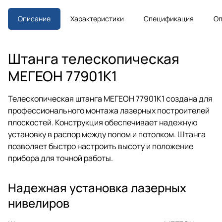
переходники и сумку для
хранения.
Описание
Характеристики
Спецификация
Оп
Штанга телескопическая
МЕГЕОН 77901K1
Телескопическая штанга МЕГЕОН 77901K1 создана для
профессионального монтажа лазерных построителей
плоскостей. Конструкция обеспечивает надежную
установку в распор между полом и потолком. Штанга
позволяет быстро настроить высоту и положение
прибора для точной работы.
Надежная установка лазерных
нивелиров