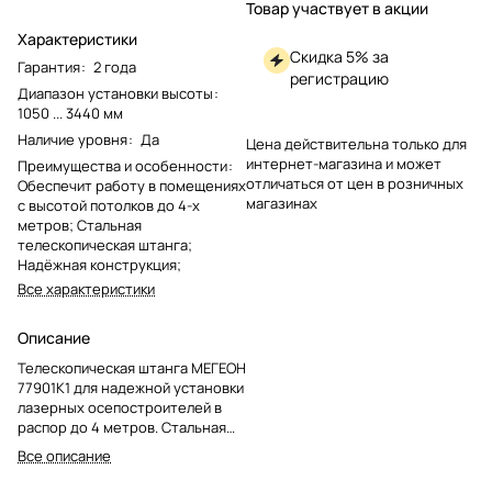
Товар участвует в акции
Характеристики
Скидка 5% за
Гарантия
:
2 года
регистрацию
Диапазон установки высоты
:
1050 ... 3440 мм
Наличие уровня
:
Да
Цена действительна только для
интернет-магазина и может
Преимущества и особенности
:
отличаться от цен в розничных
Обеспечит работу в помещениях
магазинах
с высотой потолков до 4-х
метров; Стальная
телескопическая штанга;
Надёжная конструкция;
Все характеристики
Описание
Телескопическая штанга МЕГЕОН
77901K1 для надежной установки
лазерных осепостроителей в
распор до 4 метров. Стальная
конструкция из 4 секций,
Все описание
комплект включает струбцину,
юстировочный кронштейн,